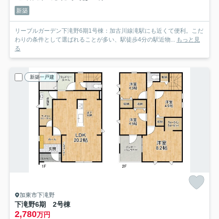
新築
リーブルガーデン下滝野6期1号棟：加古川線滝駅にも近くて便利。こだ
わりの条件として選ばれることが多い、駅徒歩4分の駅近物...
もっと見
る
新築一戸建
加東市下滝野
下滝野6期 2号棟
2,780
万円