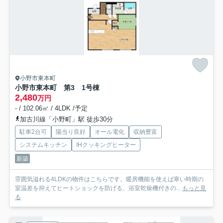
小野市東本町
小野市東本町 第3 1号棟
2,480
万円
- / 102.06㎡ / 4LDK /予定
加古川線「小野町」駅 徒歩30分
駐車2台可
陽当り良好
オール電化
収納豊富
システムキッチン
IHクッキングヒーター
新築
雰囲気溢れる4LDKの物件はこちらです。暖房機能を使えば寒い時期の
室温差を抑えてヒートショックを防げる、浴室乾燥機付きの...
もっと見
る