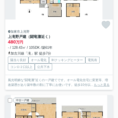
加東市上滝野
上滝野戸建（闘竜灘近く）
480
万円
- / 128.43㎡ / 10SDK /築61年
加古川線「滝」駅 徒歩7分
陽当り良好
オール電化
IHクッキングヒーター
電気有
コンロ２口以上
公共下水
風光明媚な“闘竜灘”近くの一戸建てです。オール電化住宅に変更等、増
改築歴があり築年数の割に丁寧にお使いです。徒歩10分以...
もっと見る
中古一戸建