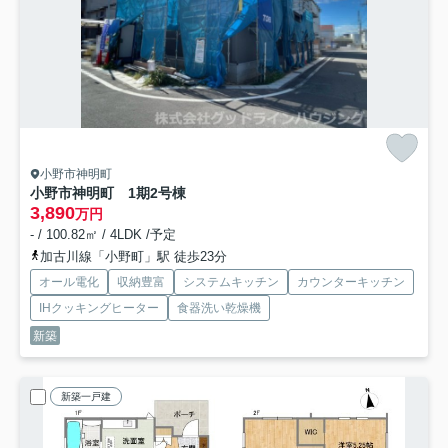
小野市神明町
小野市神明町 1期2号棟
3,890
万円
- / 100.82㎡ / 4LDK /予定
加古川線「小野町」駅 徒歩23分
オール電化
収納豊富
システムキッチン
カウンターキッチン
IHクッキングヒーター
食器洗い乾燥機
新築
新築一戸建