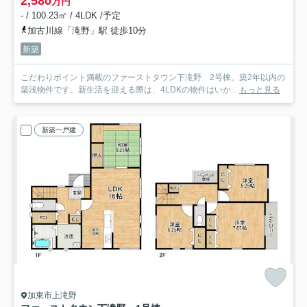
2,580
万円
- / 100.23㎡ / 4LDK /予定
加古川線「滝野」駅 徒歩10分
新築
こだわりポイント満載のファーストタウン下滝野 2号棟。築2年以内の
築浅物件です。新生活を迎える際は、4LDKの物件はいか...
もっと見る
新築一戸建
加東市上滝野