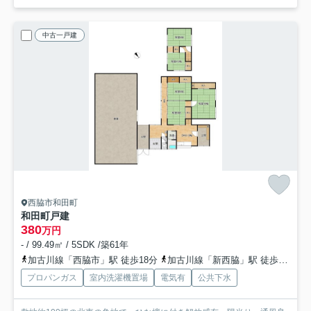
中古一戸建
西脇市和田町
和田町戸建
380
万円
- / 99.49㎡ / 5SDK /築61年
加古川線「西脇市」駅 徒歩18分
加古川線「新西脇」駅 徒歩23分
プロパンガス
室内洗濯機置場
電気有
公共下水