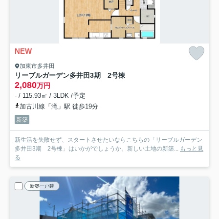
NEW
加東市多井田
リーブルガーデン多井田3期 2号棟
2,080
万円
- / 115.93㎡ / 3LDK /予定
加古川線「滝」駅 徒歩19分
新築
新生活を失敗せず、スタートさせたいならこちらの「リーブルガーデン
多井田3期 2号棟」はいかがでしょうか。新しい土地の新築...
もっと見
る
新築一戸建