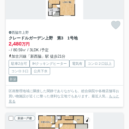
西脇市上野
クレードルガーデン上野 第3 1号地
2,480
万円
- / 80.59㎡ / 3LDK /予定
加古川線「新西脇」駅 徒歩21分
駐車2台可
IHクッキングヒーター
電気有
コンロ２口以上
コンロ３口
公共下水
新築
区画整理地域に隣接した閑静でありながらも、総合病院や各種店舗等お
買い物施設が近くに整った便利な立地でもあります。最近人気...
もっと
見る
新築一戸建