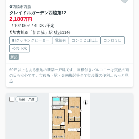
西脇市西脇
クレイドルガーデン西脇第12
2,180
万円
- / 102.06㎡ / 4LDK /予定
加古川線「新西脇」駅 徒歩11分
IHクッキングヒーター
電気有
コンロ２口以上
コンロ３口
公共下水
新築
60坪以上もある敷地の新築一戸建です。屋根付きバルコニーは突然の雨
の日も安心です。市役所・駅・金融機関等全て徒歩圏の便利...
もっと見
る
新築一戸建