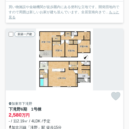
買い物施設や金融機関が徒歩圏内にある便利な立地です。開発団地内で
すので周囲は新しいお家が建ち並んでいます。全居室南向きで...
もっと
見る
新築一戸建
加東市下滝野
下滝野6期 1号棟
2,580
万円
- / 112.19㎡ / 4LDK /予定
加古川線「滝野」駅 徒歩15分