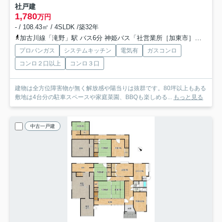
社戸建
1,780
万円
- / 108.43㎡ / 4SLDK /築32年
加古川線「滝野」駅 バス6分 神姫バス「社営業所［加東市］」 停歩13分
プロパンガス
システムキッチン
電気有
ガスコンロ
コンロ２口以上
コンロ３口
建物は全方位障害物が無く解放感や陽当りは抜群です。80坪以上もある
敷地は4台分の駐車スペースや家庭菜園、BBQも楽しめる...
もっと見る
中古一戸建