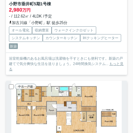
小野市垂井町5期1号棟
2,980
万円
- / 112.62㎡ / 4LDK /予定
加古川線「小野町」駅 徒歩25分
オール電化
収納豊富
ウォークインクロゼット
システムキッチン
カウンターキッチン
IHクッキングヒーター
新築
浴室乾燥機のあるお風呂場は洗濯物を干すときにも便利です。新築の戸
建てで気分爽快な生活を送りましょう。24時間換気システム...
もっと見
る
中古一戸建