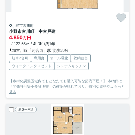
小野市古川町
小野市古川町 中古戸建
4,850
万円
- / 122.56㎡ / 4LDK /築1年
加古川線「河合西」駅 徒歩38分
駐車2台可
専用庭
オール電化
収納豊富
ウォークインクロゼット
システムキッチン
【市街化調整区域内でもどなたでも購入可能な築浅平屋！】 本物件は
「開発許可等不要証明書」の確認が取れており、特別な資格や...
もっと
見る
新築一戸建