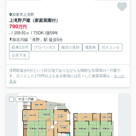
加東市上滝野
上滝野戸建（家庭菜園付）
790
万円
- / 159.81㎡ / 7SDK /築59年
加古川線「滝野」駅 徒歩5分
駐車2台可
プロパンガス
陽当り良好
電気有
ガスコンロ
公共下水
滝野駅徒歩5分という好立地でありながらも閑静な住環境の一戸建で
す。広々とした170坪以上もある敷地には広々した家庭菜園も...
もっと
見る
中古一戸建