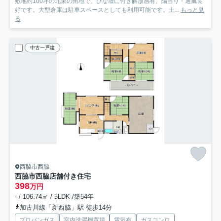
敷地約100坪の北東の角地で、ひな壇に付き解放感有、陽当り・通風良
好です。大型倉庫は駐車スペースとしても利用可能です。土...
もっと見
る
中古一戸建
西脇市西脇
西脇市西脇店舗付き住宅
398
万円
- / 106.74㎡ / 5LDK /築54年
加古川線「新西脇」駅 徒歩14分
プロパンガス
室内洗濯機置場
電気有
ガスコンロ