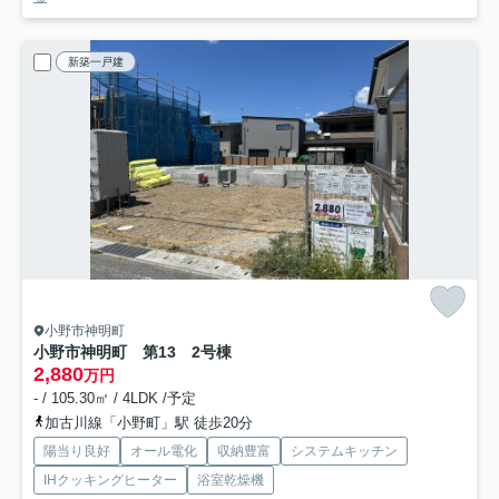
新築一戸建
小野市神明町
小野市神明町 第13 2号棟
2,880
万円
- / 105.30㎡ / 4LDK /予定
加古川線「小野町」駅 徒歩20分
陽当り良好
オール電化
収納豊富
システムキッチン
IHクッキングヒーター
浴室乾燥機