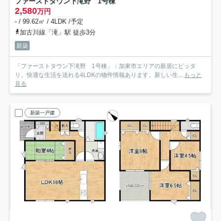
ファーストタウン下滝野 1号棟
2,580
万円
- / 99.62㎡ / 4LDK /予定
加古川線「滝」駅 徒歩3分
新築
「ファーストタウン下滝野 1号棟」：加東市エリアの新居にピッタ
リ。快適な生活を送れる4LDKの物件情報あります。新しい生...
もっと
見る
新築一戸建