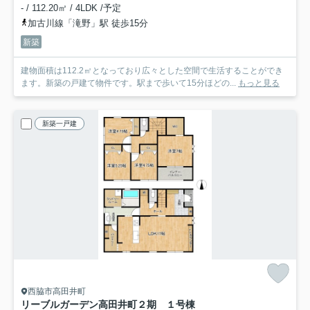
- / 112.20㎡ / 4LDK /予定
加古川線「滝野」駅 徒歩15分
新築
建物面積は112.2㎡となっており広々とした空間で生活することができ
ます。新築の戸建て物件です。駅まで歩いて15分ほどの...
もっと見る
新築一戸建
西脇市高田井町
リーブルガーデン高田井町２期 １号棟