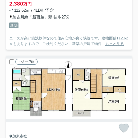
2,380
万円
- / 112.62㎡ / 4LDK /予定
加古川線「新西脇」駅 徒歩27分
新築
ニーズが高い築浅物件なので住み心地が良く快適です。建物面積112.62
㎡もありますので、ご検討ください。新築の戸建て物件...
もっと見る
中古一戸建
加東市社