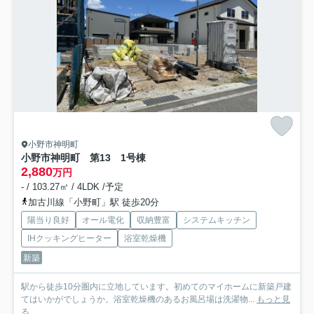
小野市神明町
小野市神明町 第13 1号棟
2,880
万円
- / 103.27㎡ / 4LDK /予定
加古川線「小野町」駅 徒歩20分
陽当り良好
オール電化
収納豊富
システムキッチン
IHクッキングヒーター
浴室乾燥機
新築
駅から徒歩10分圏内に立地しています。初めてのマイホームに新築戸建
てはいかがでしょうか。浴室乾燥機のあるお風呂場は洗濯物...
もっと見
る