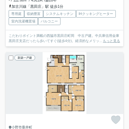
- / 111.88㎡ / 4SLDK /築28年
加古川線「黒田庄」駅 徒歩1分
専用庭
収納豊富
システムキッチン
IHクッキングヒーター
室内洗濯機置場
バルコニー
こだわりポイント満載の西脇市黒田庄町岡 中古戸建。中兵庫信用金庫
黒田庄支店だったら歩いてすぐ(徒歩4分)。経済的なメリッ...
もっと見る
新築一戸建
小野市垂井町