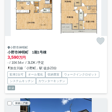
小野市神明町
小野市神明町 1期1号棟
3,590
万円
- / 104.54㎡ / 3LDK /予定
加古川線「小野町」駅 徒歩23分
駐車2台可
オール電化
収納豊富
ウォークインクロゼット
システムキッチン
カウンターキッチン
新築
新築一戸建