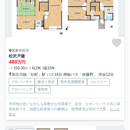
加東市松沢
松沢戸建
480
万円
- / 159.00㎡ / 6LDK /築33年
加古川線「社町」駅 バス14分 神姫バス「依藤野」 停歩12分
プロパンガス
陽当り良好
室内洗濯機置場
バルコニー
フローリング
電気有
市街地が近いながらも緑豊かな住環境で、定住・セカンドハウス共に環
境良好です。強固な鉄骨造りの建物は、使用状況が良好で大変...
もっと
見る