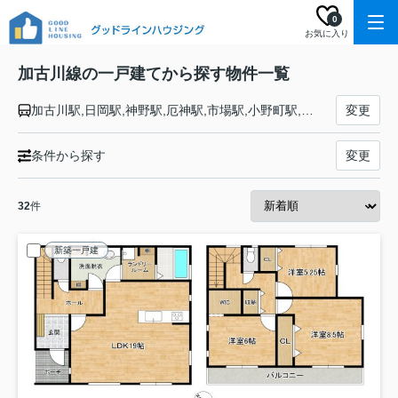
0
お気に入り
加古川線の一戸建てから探す物件一覧
加古川駅,日岡駅,神野駅,厄神駅,市場駅,小野町駅,粟生駅,河合西駅,青野ケ原駅,社町駅,滝野駅,滝駅,西脇市駅,新西脇駅,比延駅,日本へそ公園駅,黒田庄駅,本黒田駅,船町口駅,久下村駅,谷川駅
変更
条件から探す
変更
32
件
新築一戸建