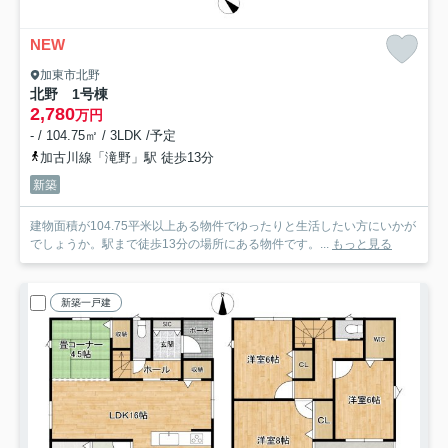
NEW
加東市北野
北野 1号棟
2,780
万円
- / 104.75㎡ / 3LDK /予定
加古川線「滝野」駅 徒歩13分
新築
建物面積が104.75平米以上ある物件でゆったりと生活したい方にいかが
でしょうか。駅まで徒歩13分の場所にある物件です。...
もっと見る
新築一戸建