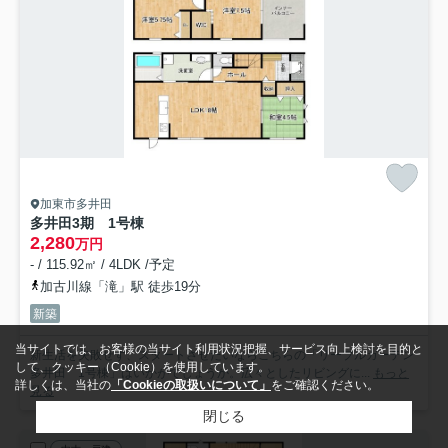
加東市多井田
多井田3期 1号棟
2,280
万円
- / 115.92㎡ / 4LDK /予定
加古川線「滝」駅 徒歩19分
新築
当サイトでは、お客様の当サイト利用状況把握、サービス向上検討を目的と
新生活を失敗せず、スタートさせたいならこちらの「リーブルガーデン
して、クッキー（Cookie）を使用しています。
多井田 1号棟」はいかがでしょうか。広々としたリビングに...
もっと
詳しくは、当社の
「Cookieの取扱いについて」
をご確認ください。
見る
閉じる