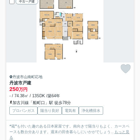
中古一戸建
丹波市山南町応地
丹波市戸建
250
万円
- / 74.38㎡ / 13SDK /築64年
加古川線「船町口」駅 徒歩78分
プロパンガス
陽当り良好
電気有
浄化槽排水
❝蔵❞も付いた趣のある日本家屋です。南向きで陽当りもよく、カースペ
ースも数台分あります。週末の田舎暮らしにいかがでしょう...
もっと見
る