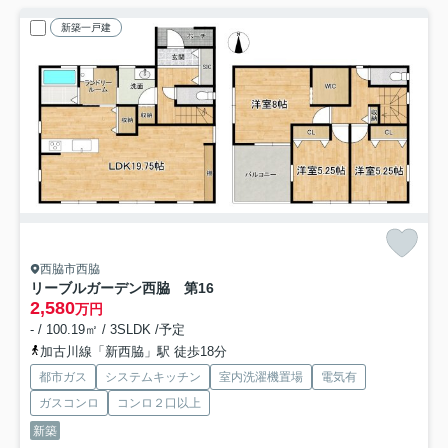
新築一戸建
西脇市西脇
リーブルガーデン西脇 第16
2,580
万円
- / 100.19㎡ / 3SLDK /予定
加古川線「新西脇」駅 徒歩18分
都市ガス
システムキッチン
室内洗濯機置場
電気有
ガスコンロ
コンロ２口以上
新築