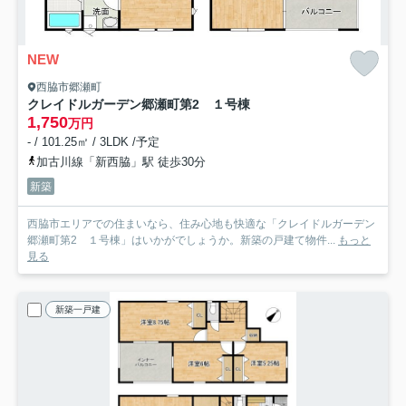
NEW
西脇市郷瀬町
クレイドルガーデン郷瀬町第2 １号棟
1,750
万円
- / 101.25㎡ / 3LDK /予定
加古川線「新西脇」駅 徒歩30分
新築
西脇市エリアでの住まいなら、住み心地も快適な「クレイドルガーデン
郷瀬町第2 １号棟」はいかがでしょうか。新築の戸建て物件...
もっと
見る
新築一戸建