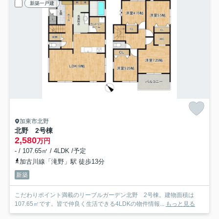
新築一戸建
加東市北野
北野 2号棟
2,580
万円
- / 107.65㎡ / 4LDK /予定
加古川線「滝野」駅 徒歩13分
新築
こだわりポイント満載のリーブルガーデン北野 2号棟。建物面積は
107.65㎡です。皆で仲良く生活できる4LDKの物件情報...
もっと見る