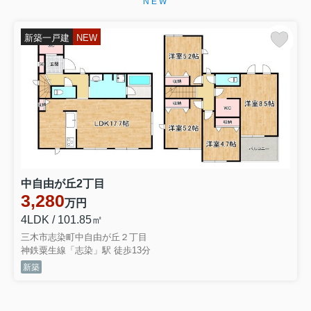
NEW
新築一戸建
NEW
中自由が丘2丁目
3,280
万円
4LDK / 101.85㎡
三木市志染町中自由が丘２丁目
神鉄粟生線「志染」駅 徒歩13分
新築