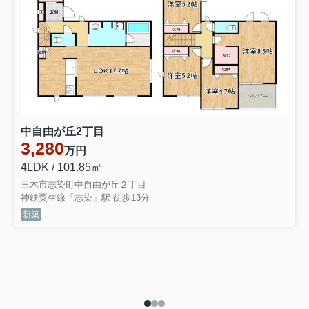
中自由が丘2丁目
3,280
万円
4LDK / 101.85㎡
三木市志染町中自由が丘２丁目
神鉄粟生線「志染」駅 徒歩13分
新築