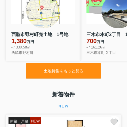
西脇市野村町売土地 1号地
三木市本町2丁目 
1,380
700
万円
万円
- / 330.58㎡
- / 161.26㎡
西脇市野村町
三木市本町２丁目
土地特集をもっと見る
新着物件
NEW
新築一戸建
NEW