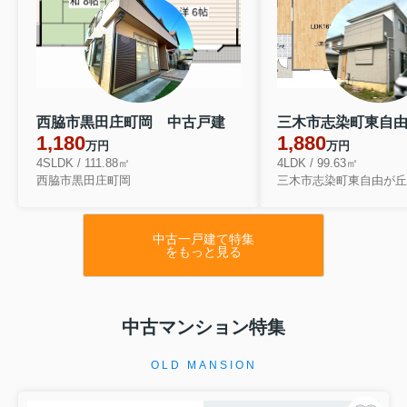
西脇市黒田庄町岡 中古戸建
1,180
1,880
万円
万円
4SLDK / 111.88㎡
4LDK / 99.63㎡
西脇市黒田庄町岡
三木市志染町東自由が丘
中古一戸建て特集
をもっと見る
中古マンション特集
OLD MANSION