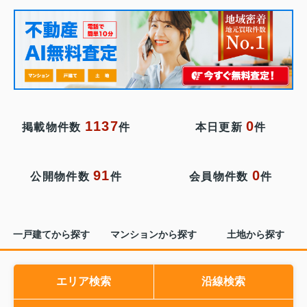
1137
0
掲載物件数
件
本日更新
件
91
0
公開物件数
件
会員物件数
件
一戸建てから探す
マンションから探す
土地から探す
エリア検索
沿線検索