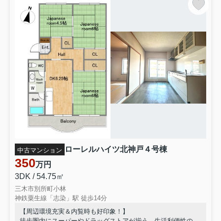
ローレルハイツ北神戸４号棟
中古マンション
350
万円
3DK / 54.75㎡
三木市別所町小林
神鉄粟生線「志染」駅 徒歩14分
【周辺環境充実＆内覧時も好印象！】
徒歩圏内にスーパーやドラッグストアが揃う、生活利便性の高