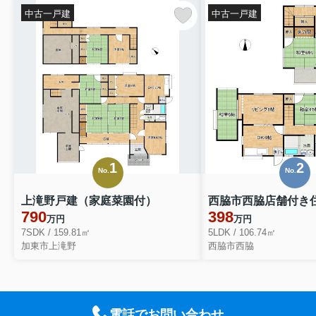
中古一戸建
中古一戸建
1
2
No.
No.
上滝野戸建（家庭菜園付）
西脇市西脇店舗付き
790
398
万円
万円
7SDK / 159.81㎡
5LDK / 106.74㎡
加東市上滝野
西脇市西脇
電話でお問い合わせ