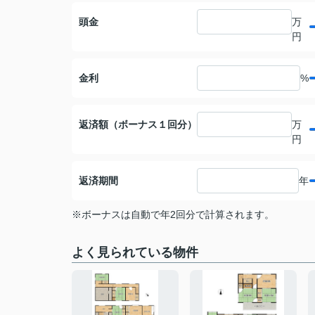
頭金
万
円
金利
%
返済額（ボーナス１回分）
万
円
返済期間
年
※ボーナスは自動で年2回分で計算されます。
よく見られている物件