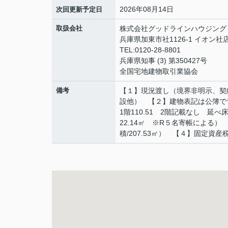
2026年08月14日
次回更新予定日
取扱会社
株式会社グッドラインハウジング
兵庫県加東市社1126-1 イオン社
TEL:0120-28-8801
兵庫県知事 (3) 第350427号
全国宅地建物取引業協会
備考
【１】現況渡し（境界非明示、契
設他） 【２】建物表記は公簿で
1階110.51 2階記載なし 延
22.14㎡ ※R５名寄帳による）
積/207.53㎡） 【４】固定資産税