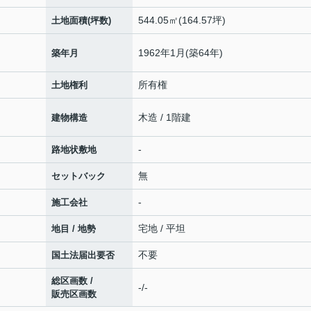
544.05㎡(164.57坪)
土地面積(坪数)
1962年1月(築64年)
築年月
所有権
土地権利
木造 / 1階建
建物構造
-
路地状敷地
無
セットバック
-
施工会社
宅地 / 平坦
地目 / 地勢
不要
国土法届出要否
総区画数 /
-/-
販売区画数