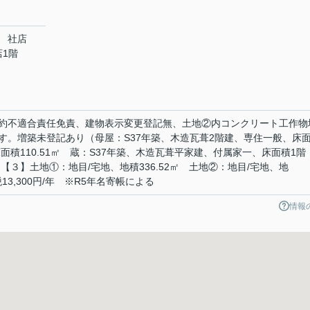
 社店
店1階
約不適合責任免責、建物表示変更登記無、土地②内コンクリート工作物
す。増築未登記あり（母屋：S37年築、木造瓦葺2階建、専住一般、床
べ床面積110.51㎡ 蔵：S37年築、木造瓦葺平家建、付属家一、床面積1階
 【３】土地①：地目/宅地、地積336.52㎡ 土地②：地目/宅地、地
13,300円/年 ※R5年名寄帳による
情報