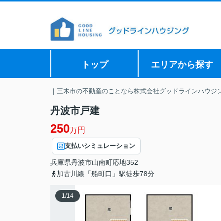
トップ
エリアから探す
｜三木市の不動産のことなら株式会社グッドラインハウジ
丹波市戸建
250
万円
支払いシミュレーション
兵庫県
丹波市
山南町応地
352
加古川線「船町口」駅徒歩78分
1
/
14