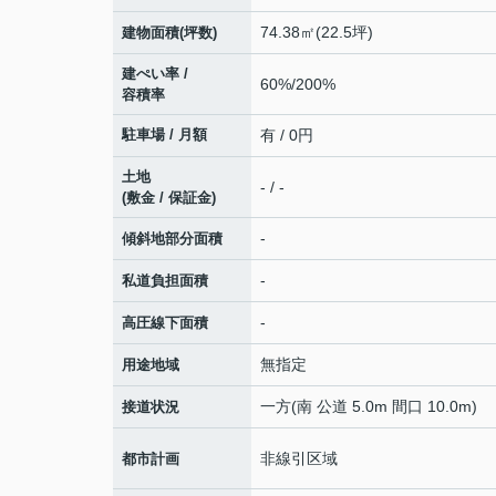
74.38㎡(22.5坪)
建物面積(坪数)
建ぺい率 /
60%/200%
容積率
駐車場 / 月額
有 / 0円
土地
- / -
(敷金 / 保証金)
-
傾斜地部分面積
-
私道負担面積
-
高圧線下面積
無指定
用途地域
一方(南 公道 5.0m 間口 10.0m)
接道状況
非線引区域
都市計画