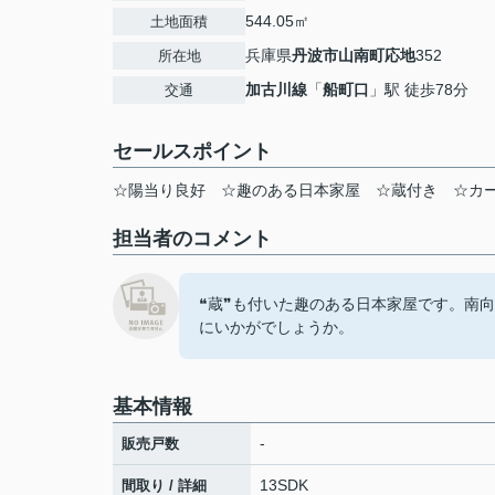
544.05㎡
土地面積
兵庫県
丹波市
山南町応地
352
所在地
加古川線
「
船町口
」駅 徒歩78分
交通
セールスポイント
☆陽当り良好 ☆趣のある日本家屋 ☆蔵付き ☆カ
担当者のコメント
❝蔵❞も付いた趣のある日本家屋です。南
にいかがでしょうか。
基本情報
-
販売戸数
13SDK
間取り / 詳細