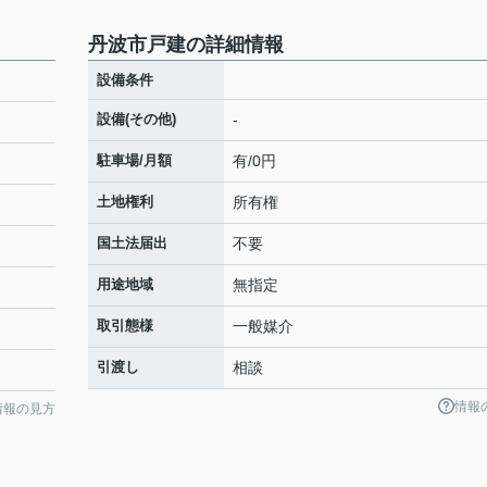
丹波市戸建の詳細情報
設備条件
設備(その他)
-
駐車場/月額
有/0円
土地権利
所有権
国土法届出
不要
用途地域
無指定
取引態様
一般媒介
引渡し
相談
情報
情報の見方