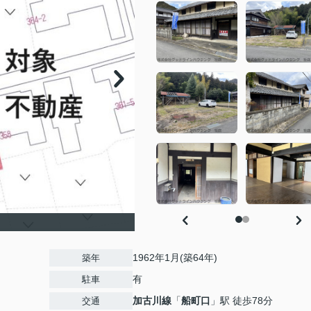
1962年1月(築64年)
築年
有
駐車
加古川線
「
船町口
」駅 徒歩78分
交通