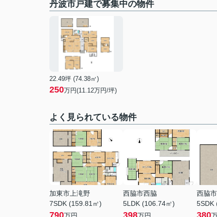
丹波市戸建で募集中の物件
22.49坪 (74.38㎡)
250
万円(11.12万円/坪)
よく見られている物件
加東市上滝野
西脇市西脇
西脇市
7SDK (159.81㎡)
5LDK (106.74㎡)
5SDK 
790
398
380
万円
万円