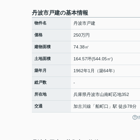
丹波市戸建の基本情報
物件名
丹波市戸建
価格
250万円
建物面積
74.38㎡
土地面積
164.57坪(544.05㎡)
築年月
1962年1月（築64年）
総戸数
-
所在地
兵庫県
丹波市
山南町応地
352
交通
加古川線
「
船町口
」駅 徒歩78分