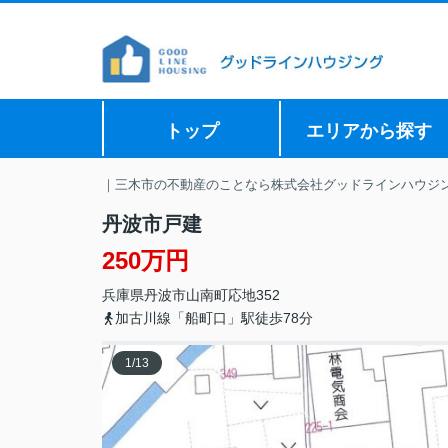
トップ
エリアから探す
｜三木市の不動産のことなら株式会社グッドラインハウジ
丹波市戸建
250万円
兵庫県
丹波市
山南町応地
352
加古川線「船町口」駅徒歩78分
1
/
13