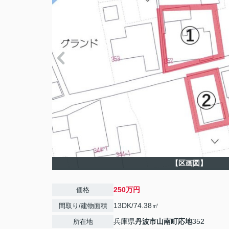
【区画図】
250万円
価格
13DK/74.38㎡
間取り/建物面積
兵庫県
丹波市
山南町応地
352
所在地