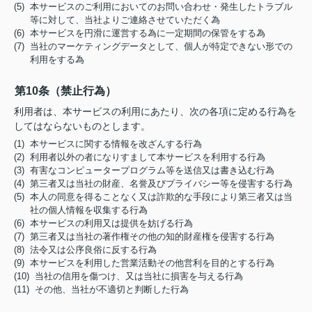
(5) 本サービスのご利用においてのお問い合わせ・発生したトラブル
等に対して、当社よりご連絡させていただく為
(6) 本サービスを円滑に運営する為に一定期間の保管をする為
(7) 当社のマーケティングデータとして、個人が特定できない形での
利用をする為
第10条（禁止行為）
利用者は、本サービスの利用にあたり、次の各項に定める行為を
してはならないものとします。
(1) 本サービスに関する情報を改ざんする行為
(2) 利用者以外の者になりすまして本サービスを利用する行為
(3) 有害なコンピュータープログラム等を送信又は書き込む行為
(4) 第三者又は当社の財産、名誉及びプライバシー等を侵害する行為
(5) 本人の同意を得ることなく又は詐欺的な手段により第三者又は当
社の個人情報を収集する行為
(6) 本サービスの利用又は提供を妨げる行為
(7) 第三者又は当社の著作権その他の知的財産権を侵害する行為
(8) 法令又は公序良俗に反する行為
(9) 本サービスを利用した営業活動その他営利を目的とする行為
(10) 当社の信用を傷つけ、又は当社に損害を与える行為
(11) その他、当社が不適切と判断した行為