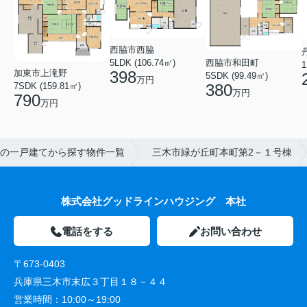
西脇市西脇
5LDK (106.74㎡)
西脇市和田町
1
加東市上滝野
398
5SDK (99.49㎡)
万円
7SDK (159.81㎡)
380
万円
790
万円
の一戸建てから探す物件一覧
三木市緑が丘町本町第2－１号棟
株式会社グッドラインハウジング 本社
電話をする
お問い合わせ
〒673-0403
兵庫県三木市末広３丁目１８－４４
営業時間：
10:00～19:00