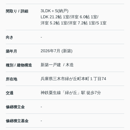
3LDK＋S(納戸)
間取り / 詳細
LDK 21.2帖 1室
/
洋室 6.0帖 1室
/
洋室 5.2帖 1室
/
洋室 7.2帖 1室
/
S 1室
-
向き
2026年7月 (新築)
築年月
新築一戸建 / 木造
種別 / 建物構造
兵庫県
三木市
緑が丘町本町
１丁目74
所在地
神鉄粟生線
「
緑が丘
」駅 徒歩7分
交通
-
修繕積立金
-
修繕積立基金