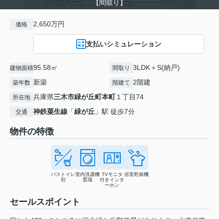
【間取り】
2,650万円
価格
支払いシミュレーション
95.58㎡
3LDK＋S(納戸)
建物面積
間取り
新築
2階建
築年数
階建て
兵庫県
三木市
緑が丘町本町
１丁目74
所在地
神鉄粟生線
「
緑が丘
」駅 徒歩7分
交通
物件の特徴
バストイレ
室内洗濯機
TVモニタ
浴室乾燥機
別
置場
付きインタ
ーホン
セールスポイント