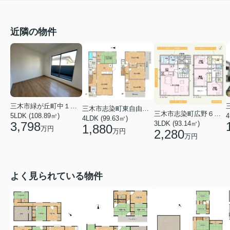
近隣の物件
三木市緑が丘町中１丁目
三木市志染町東自由が丘２丁目
三木市志染町広野６丁目
5LDK (108.89㎡)
4
4LDK (99.63㎡)
3,798
3LDK (93.14㎡)
1,880
万円
万円
2,280
万円
よく見られている物件