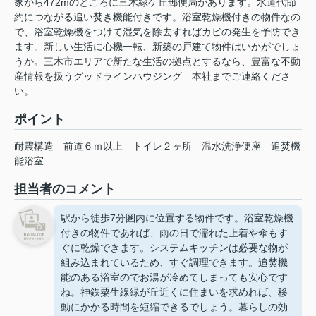
家から472mのところに三木緑ケ丘郵便局があります。水道代節
約につながる追い焚き機能付きです。浴室乾燥機付きの物件なの
で、浴室乾燥機をつけて湿気を除去すればカビの発生を予防でき
ます。新しい生活に心機一転、新築の戸建て物件はいかがでしょ
うか。三木市エリアで新たな生活の拠点とするなら、豊富な不動
産情報を扱うグッドラインハウジング 本社までご連絡くださ
い。
ポイント
耐震構造
前道６ｍ以上
トイレ２ヶ所
温水洗浄便座
追焚機
能浴室
担当者のコメント
駅から徒歩7分圏内に位置する物件です。浴室乾燥機
付きの物件であれば、雨の日で濡れた上着や傘もす
ぐに乾燥できます。システムキッチンは必要な物が
組み込まれているため、すぐ調理できます。追焚機
能のある浴室のでお湯が冷めてしまっても安心です
ね。神鉄粟生線緑が丘近くに住まいを求めれば、移
動にかかる時間を短縮できるでしょう。暮らしの効