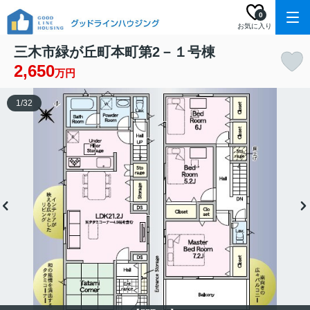
0
お気に入り
三木市緑が丘町本町第2－１号棟
2,650
万円
1
/
32