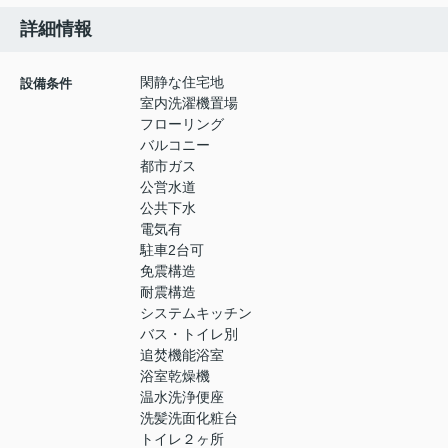
詳細情報
閑静な住宅地
設備条件
室内洗濯機置場
フローリング
バルコニー
都市ガス
公営水道
公共下水
電気有
駐車2台可
免震構造
耐震構造
システムキッチン
バス・トイレ別
追焚機能浴室
浴室乾燥機
温水洗浄便座
洗髪洗面化粧台
トイレ２ヶ所