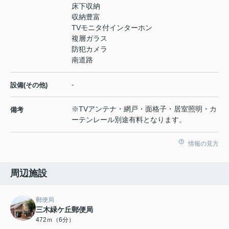
床下収納
収納豊富
TVモニタ付インターホン
複層ガラス
防犯カメラ
南道路
-
設備(その他)
※TVアンテナ・網戸・面格子・居室照明・カ
備考
ーテンレール別途有料となります。
情報の見方
周辺施設
郵便局
三木緑ケ丘郵便局
472ｍ（6分）