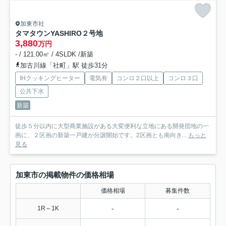
加東市社
タマタウンYASHIRO
２号地
3,880
万円
- / 121.00㎡ / 4SLDK /新築
加古川線「社町」駅 徒歩31分
IHクッキングヒーター
電気有
コンロ２口以上
コンロ３口
公共下水
新築
徒歩５分以内に大型商業施設がある大変便利な立地にある開発団地の一
画に、２区画の新築一戸建が分譲開始です。2区画とも南向き...
もっと
見る
加東市の掲載物件の価格相場
価格相場
募集件数
-
-
1R～1K