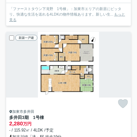
「ファーストタウン下滝野 1号棟」：加東市エリアの新居にピッタ
リ。快適な生活を送れる4LDKの物件情報あります。新しい生...
もっと
見る
新築一戸建
加東市多井田
多井田3期 1号棟
2,280
万円
- / 115.92㎡ / 4LDK /予定
加古川線「滝」駅 徒歩19分