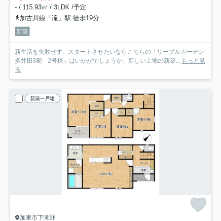
- / 115.93㎡ / 3LDK /予定
加古川線「滝」駅 徒歩19分
新築
新生活を失敗せず、スタートさせたいならこちらの「リーブルガーデン
多井田3期 2号棟」はいかがでしょうか。新しい土地の新築...
もっと見
る
新築一戸建
加東市下滝野