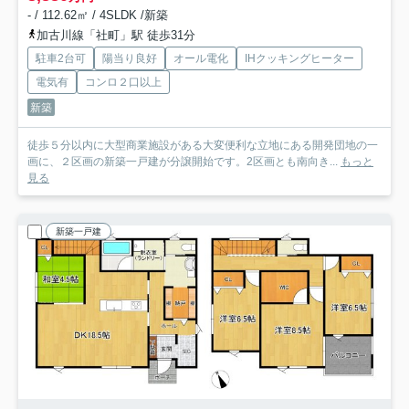
- / 112.62㎡ / 4SLDK /新築
加古川線「社町」駅 徒歩31分
駐車2台可
陽当り良好
オール電化
IHクッキングヒーター
電気有
コンロ２口以上
新築
徒歩５分以内に大型商業施設がある大変便利な立地にある開発団地の一
画に、２区画の新築一戸建が分譲開始です。2区画とも南向き...
もっと
見る
新築一戸建