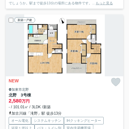
でしょうか。駅まで徒歩13分の場所にある物件です。...
もっと見る
新築一戸建
NEW
加東市北野
北野 3号棟
2,580
万円
- / 101.01㎡ / 3LDK /新築
加古川線「滝野」駅 徒歩13分
オール電化
システムキッチン
IHクッキングヒーター
浴室１坪以上
バス・トイレ別
室内洗濯機置場