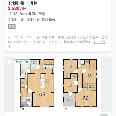
下滝野6期 1号棟
2,580
万円
- / 112.19㎡ / 4LDK /予定
加古川線「滝野」駅 徒歩15分
新築
リーブルガーデン下滝野6期1号棟：加古川線滝駅にも近くて便利。こだ
わりの条件として選ばれることが多い、駅徒歩4分の駅近物...
もっと見
る
新築一戸建