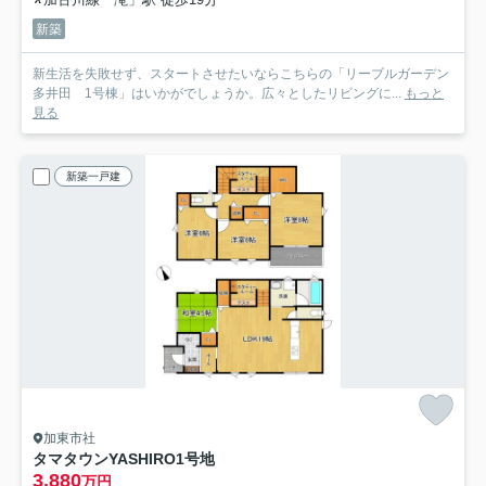
新築
新生活を失敗せず、スタートさせたいならこちらの「リーブルガーデン
多井田 1号棟」はいかがでしょうか。広々としたリビングに...
もっと
見る
新築一戸建
加東市社
タマタウンYASHIRO
1号地
3,880
万円