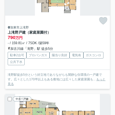
加東市上滝野
上滝野戸建（家庭菜園付）
790
万円
- / 159.81㎡ / 7SDK /築59年
加古川線「滝野」駅 徒歩5分
駐車2台可
プロパンガス
陽当り良好
電気有
ガスコンロ
公共下水
滝野駅徒歩5分という好立地でありながらも閑静な住環境の一戸建で
す。広々とした170坪以上もある敷地には広々した家庭菜園も...
もっと
見る
中古一戸建