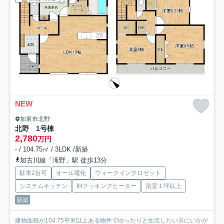
NEW
加東市北野
北野 1号棟
2,780
万円
- / 104.75㎡ / 3LDK /新築
加古川線「滝野」駅 徒歩13分
駐車2台可
オール電化
ウォークインクロゼット
システムキッチン
IHクッキングヒーター
浴室１坪以上
新築
建物面積が104.75平米以上ある物件でゆったりと生活したい方にいかが