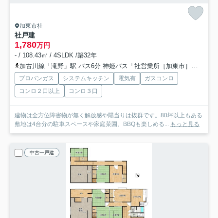
加東市社
社戸建
1,780
万円
- / 108.43㎡ / 4SLDK /築32年
加古川線「滝野」駅 バス6分 神姫バス「社営業所［加東市］」 停歩13分
プロパンガス
システムキッチン
電気有
ガスコンロ
コンロ２口以上
コンロ３口
建物は全方位障害物が無く解放感や陽当りは抜群です。80坪以上もある
敷地は4台分の駐車スペースや家庭菜園、BBQも楽しめる...
もっと見る
中古一戸建