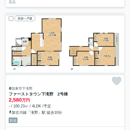
見る
新築一戸建
加東市下滝野
ファーストタウン下滝野 2号棟
2,580
万円
- / 100.23㎡ / 4LDK /予定
加古川線「滝野」駅 徒歩10分
新築