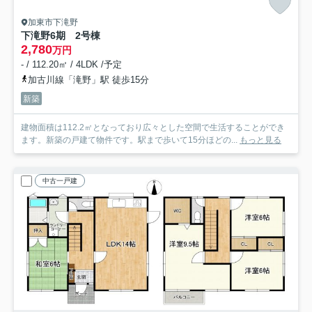
加東市下滝野
下滝野6期 2号棟
2,780
万円
- / 112.20㎡ / 4LDK /予定
加古川線「滝野」駅 徒歩15分
新築
建物面積は112.2㎡となっており広々とした空間で生活することができ
ます。新築の戸建て物件です。駅まで歩いて15分ほどの...
もっと見る
中古一戸建