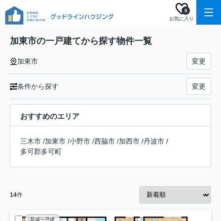
0
お気に入り
加東市の一戸建てから探す物件一覧
加東市
変更
条件から探す
変更
おすすめのエリア
三木市
/
加東市
/
小野市
/
西脇市
/
加西市
/
丹波市
/
多可郡多可町
14
件
新築一戸建