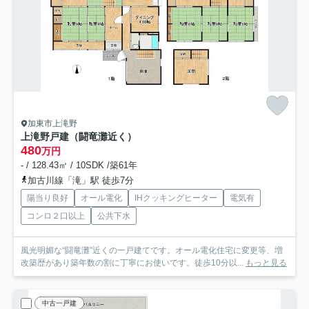
加東市上滝野
上滝野戸建（闘竜灘近く）
480
万円
- / 128.43㎡ / 10SDK /築61年
加古川線「滝」駅 徒歩7分
陽当り良好
オール電化
IHクッキングヒーター
電気有
コンロ２口以上
公共下水
風光明媚な“闘竜灘”近くの一戸建てです。オール電化住宅に変更等、増
改築歴があり築年数の割に丁寧にお使いです。徒歩10分以...
もっと見る
中古一戸建