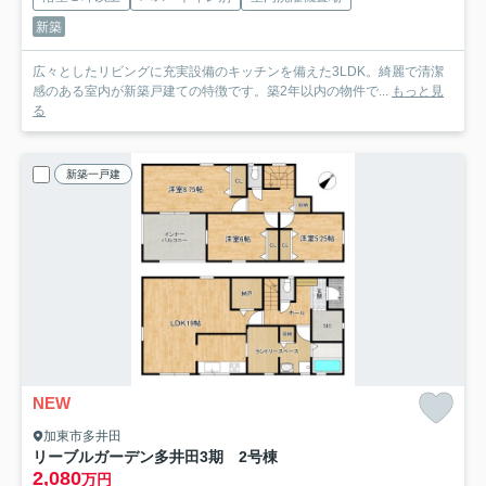
新築
広々としたリビングに充実設備のキッチンを備えた3LDK。綺麗で清潔
感のある室内が新築戸建ての特徴です。築2年以内の物件で...
もっと見
る
新築一戸建
NEW
加東市多井田
リーブルガーデン多井田3期 2号棟
2,080
万円