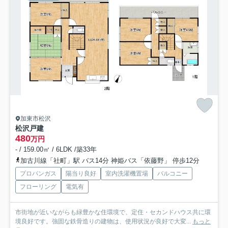
加東市松沢
松沢戸建
480
万円
- / 159.00㎡ / 6LDK /築33年
加古川線「社町」駅 バス14分 神姫バス「依藤野」 停歩12分
プロパンガス
陽当り良好
室内洗濯機置場
バルコニー
フローリング
電気有
市街地が近いながらも緑豊かな住環境で、定住・セカンドハウス共に環
境良好です。強固な鉄骨造りの建物は、使用状況が良好で大変...
もっと