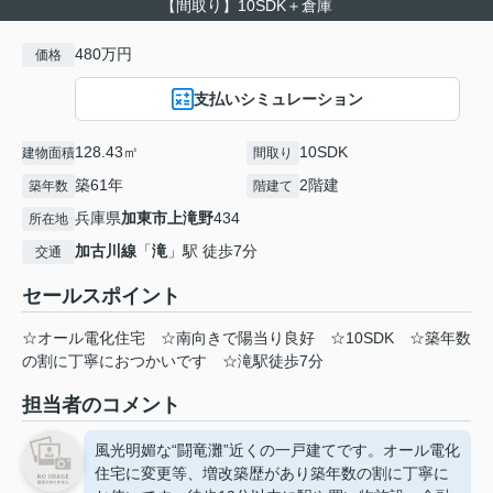
【間取り】10SDK＋倉庫
480万円
価格
支払いシミュレーション
128.43㎡
10SDK
建物面積
間取り
築61年
2階建
築年数
階建て
兵庫県
加東市
上滝野
434
所在地
加古川線
「
滝
」駅 徒歩7分
交通
セールスポイント
☆オール電化住宅 ☆南向きで陽当り良好 ☆10SDK ☆築年数
の割に丁寧におつかいです ☆滝駅徒歩7分
担当者のコメント
風光明媚な“闘竜灘”近くの一戸建てです。オール電化
住宅に変更等、増改築歴があり築年数の割に丁寧に