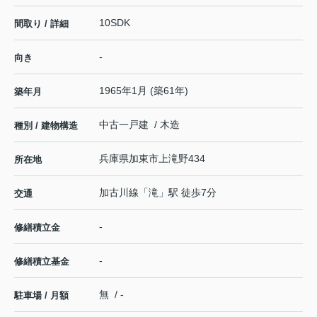
10SDK
間取り / 詳細
-
向き
1965年1月 (築61年)
築年月
中古一戸建 / 木造
種別 / 建物構造
兵庫県
加東市
上滝野
434
所在地
加古川線
「
滝
」駅 徒歩7分
交通
-
修繕積立金
-
修繕積立基金
無 / -
駐車場 / 月額