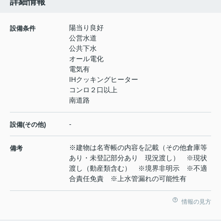
詳細情報
陽当り良好
設備条件
公営水道
公共下水
オール電化
電気有
IHクッキングヒーター
コンロ２口以上
南道路
-
設備(その他)
※建物は名寄帳の内容を記載（その他倉庫等
備考
あり・未登記部分あり 現況渡し） ※現状
渡し（動産類含む） ※境界非明示 ※不適
合責任免責 ※上水管漏れの可能性有
情報の見方