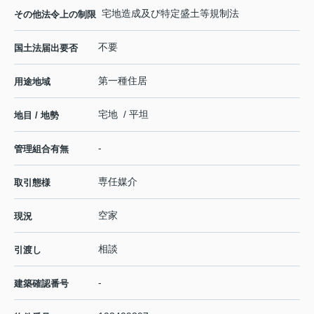
宅地造成及び特定盛土等規制法
その他法令上の制限
不要
国土法届出要否
第一種住居
用途地域
宅地 / 平坦
地目 / 地勢
-
管理組合有無
専任媒介
取引態様
空家
現況
相談
引渡し
-
建築確認番号