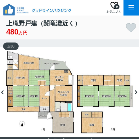
0
お気に入り
上滝野戸建（闘竜灘近く）
480
万円
1
/
30