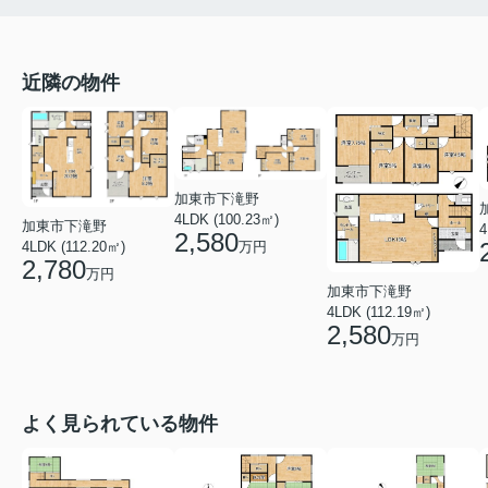
近隣の物件
加東市下滝野
4LDK (100.23㎡)
加東市下滝野
4
2,580
4LDK (112.20㎡)
万円
2,780
万円
加東市下滝野
4LDK (112.19㎡)
2,580
万円
よく見られている物件