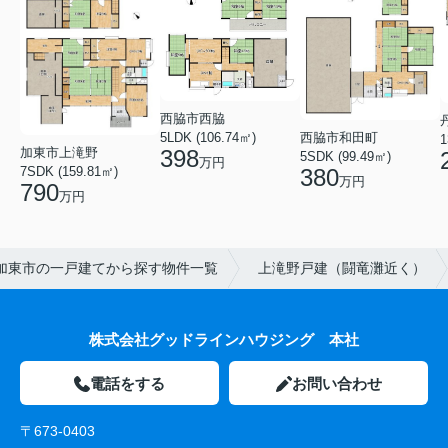
西脇市西脇
5LDK (106.74㎡)
西脇市和田町
1
加東市上滝野
398
5SDK (99.49㎡)
万円
7SDK (159.81㎡)
380
万円
790
万円
加東市の一戸建てから探す物件一覧
上滝野戸建（闘竜灘近く）
株式会社グッドラインハウジング 本社
電話をする
お問い合わせ
〒673-0403