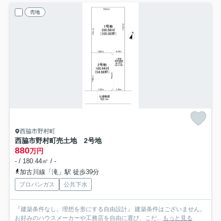
売地
西脇市野村町
西脇市野村町売土地 2号地
880
万円
- / 180.44㎡ / -
加古川線「滝」駅 徒歩39分
プロパンガス
公共下水
『建築条件なし。理想を形にする自由設計』 建築条件はございません。
お好みのハウスメーカーや工務店を自由に選び、こだ...
もっと見る