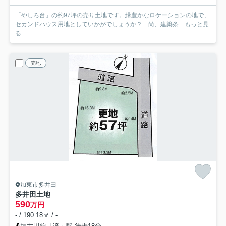
「やしろ台」の約97坪の売り土地です。緑豊かなロケーションの地で、
セカンドハウス用地としていかがでしょうか？ 尚、建築条...
もっと見
る
売地
加東市多井田
多井田土地
590
万円
- / 190.18㎡ / -