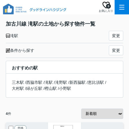
0
お気に入り
加古川線 滝駅の土地から探す物件一覧
滝駅
変更
条件から探す
変更
おすすめの駅
三木駅
/
西脇市駅
/
滝駅
/
滝野駅
/
新西脇駅
/
恵比須駅
/
大村駅
/
緑が丘駅
/
樫山駅
/
小野駅
4
件
売地