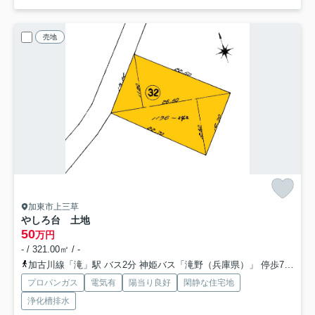
売地
加東市上三草
やしろ台 土地
50
万円
- / 321.00㎡ / -
加古川線「滝」駅 バス2分 神姫バス「滝野（兵庫県）」 停歩72分
プロパンガス
電気有
陽当り良好
閑静な住宅地
浄化槽排水