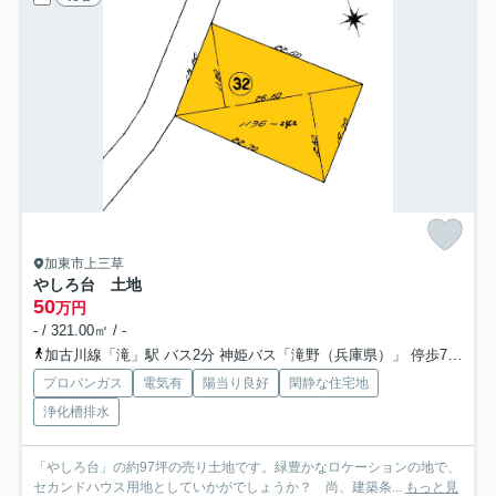
加東市上三草
やしろ台 土地
50
万円
- / 321.00㎡ / -
加古川線「滝」駅 バス2分 神姫バス「滝野（兵庫県）」 停歩72分
プロパンガス
電気有
陽当り良好
閑静な住宅地
浄化槽排水
「やしろ台」の約97坪の売り土地です。緑豊かなロケーションの地で、
セカンドハウス用地としていかがでしょうか？ 尚、建築条...
もっと見