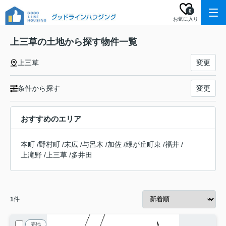
0
お気に入り
上三草の土地から探す物件一覧
上三草
変更
条件から探す
変更
おすすめのエリア
本町
/
野村町
/
末広
/
与呂木
/
加佐
/
緑が丘町東
/
福井
/
上滝野
/
上三草
/
多井田
1
件
売地