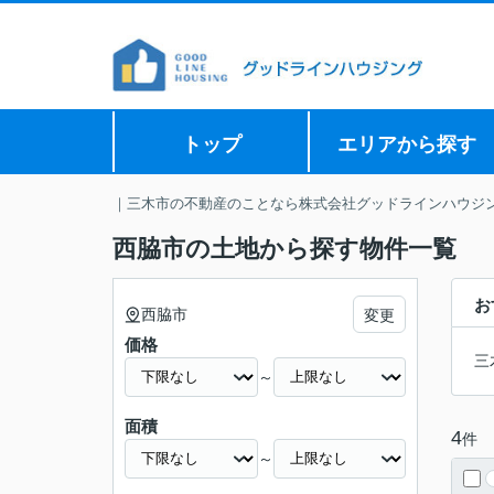
トップ
エリアから探す
｜三木市の不動産のことなら株式会社グッドラインハウジ
西脇市の土地から探す物件一覧
お
西脇市
変更
価格
三
～
面積
4
件
～