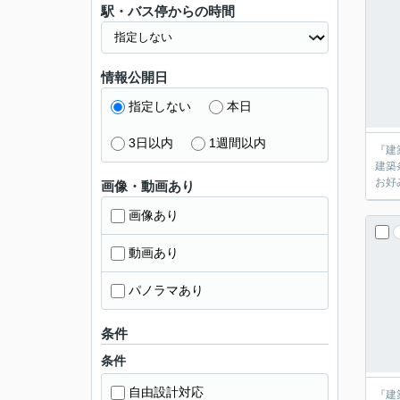
駅・バス停からの時間
情報公開日
指定しない
本日
3日以内
1週間以内
『建
建築
お好
画像・動画あり
画像あり
動画あり
パノラマあり
条件
条件
自由設計対応
『建