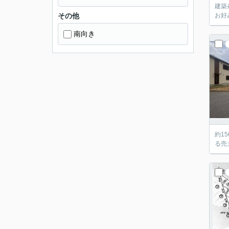
建築
その他
お好
南向き
約1
る売