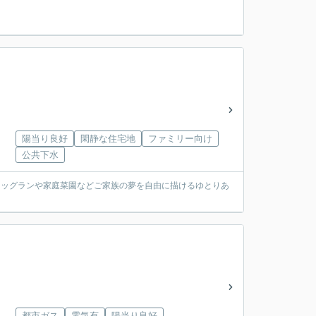
。
陽当り良好
閑静な住宅地
ファミリー向け
公共下水
ドッグランや家庭菜園などご家族の夢を自由に描けるゆとりあ
都市ガス
電気有
陽当り良好