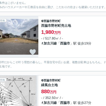
条件はございません。
みのハウスメーカーや工務店を自由に選び、こだわりの住まいを建築いただけます
売地
西脇市
野村町
西脇市野村町売土地
1,980
万円
- / 517.80㎡ / -
加古川線
「
西脇市
」駅 徒歩19分
56坪だからこそ叶う理想の暮らし。平屋住宅や広いお庭、複数台駐車はもちろん、
土地です。
売地
西脇市
野村町
緑風台土地
880
万円
- / 352.50㎡ / -
加古川線
「
西脇市
」駅 徒歩27分