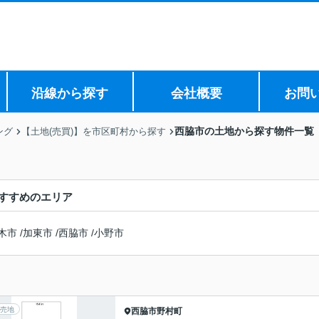
沿線から探す
会社概要
お問
西脇市の土地から探す物件一覧
ング
【土地(売買)】を市区町村から探す
すすめのエリア
木市
/
加東市
/
西脇市
/
小野市
売地
西脇市
野村町