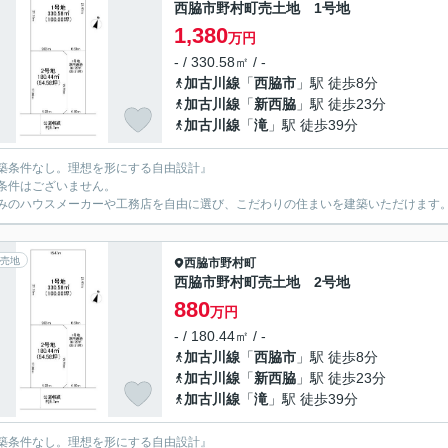
西脇市野村町売土地 1号地
1,380
万円
- / 330.58㎡ / -
加古川線
「
西脇市
」駅 徒歩8分
加古川線
「
新西脇
」駅 徒歩23分
加古川線
「
滝
」駅 徒歩39分
築条件なし。理想を形にする自由設計』
条件はございません。
みのハウスメーカーや工務店を自由に選び、こだわりの住まいを建築いただけます
売地
西脇市
野村町
西脇市野村町売土地 2号地
880
万円
- / 180.44㎡ / -
加古川線
「
西脇市
」駅 徒歩8分
加古川線
「
新西脇
」駅 徒歩23分
加古川線
「
滝
」駅 徒歩39分
築条件なし。理想を形にする自由設計』