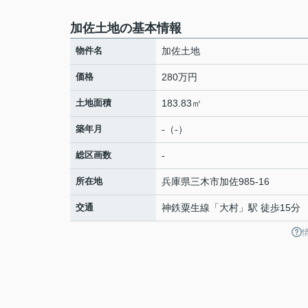
加佐土地の基本情報
物件名
加佐土地
価格
280万円
土地面積
183.83㎡
築年月
-（-）
総区画数
-
所在地
兵庫県
三木市
加佐
985-16
交通
神鉄粟生線
「
大村
」駅 徒歩15分