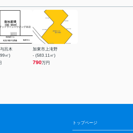
与呂木
加東市上滝野
.99㎡)
- (583.11㎡)
790
円
万円
トップページ