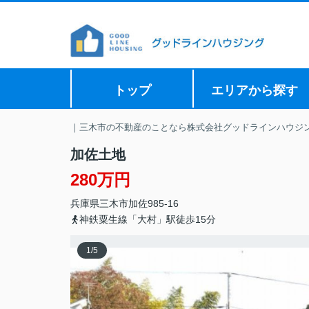
トップ
エリアから探す
｜三木市の不動産のことなら株式会社グッドラインハウジ
加佐土地
280万円
兵庫県
三木市
加佐
985-16
神鉄粟生線「大村」駅徒歩15分
1
/
5