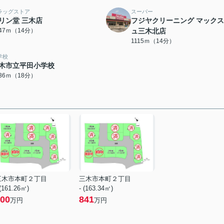
ラッグストア
スーパー
リン堂 三木店
フジヤクリーニング マック
047ｍ（14分）
ュ三木北店
1115ｍ（14分）
学校
木市立平田小学校
436ｍ（18分）
三木市本町２丁目
三木市本町２丁目
 (161.26㎡)
- (163.34㎡)
00
841
万円
万円