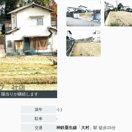
・陽当りが継続します
-(-)
築年
-
駐車
神鉄粟生線
「
大村
」駅 徒歩15分
交通