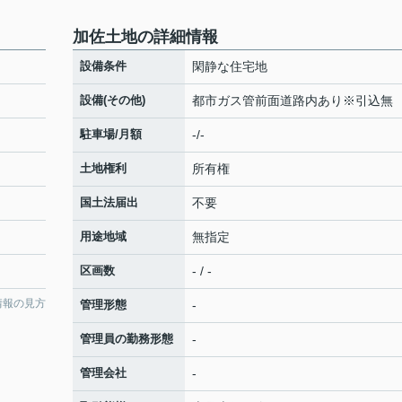
加佐土地の詳細情報
設備条件
閑静な住宅地
設備(その他)
都市ガス管前面道路内あり※引込無
駐車場/月額
-/-
土地権利
所有権
国土法届出
不要
用途地域
無指定
区画数
- / -
情報の見方
管理形態
-
管理員の勤務形態
-
管理会社
-