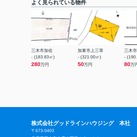
よく見られている物件
三木市加佐
加東市上三草
三木市
- (183.83㎡)
- (321.00㎡)
- (190
280
50
80
万円
万円
万
株式会社グッドラインハウジング 本社
〒673-0403