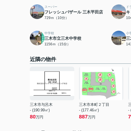
スーパー
ド
フレッシュバザール 三木平田店
キ
729ｍ（10分）
1
中学校
小
三木市立三木中学校
三
1156ｍ（15分）
1
近隣の物件
三木市与呂木
三木市本町２丁目
- (190.99㎡)
- (177.46㎡)
-
80
887
7
万円
万円