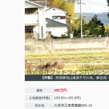
【外観】
西側隣地は建築不可の為、解放感
280万円
価格
183.83㎡(55.6坪)
土地面積(坪数)
兵庫県
三木市
加佐
985-16
所在地