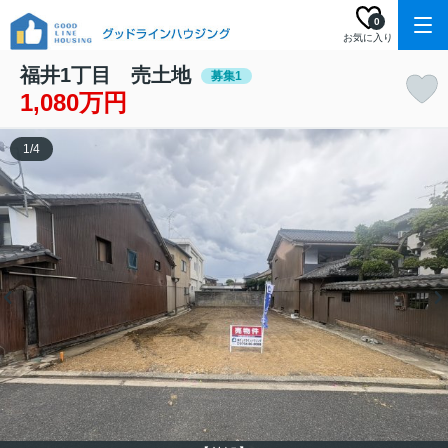
0
お気に入り
福井1丁目 売土地
募集1
1,080万円
1
/
4