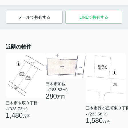
メールで共有する
LINEで共有する
近隣の物件
三木市加佐
- (183.83㎡)
280
万円
三木市末広３丁目
三木市緑が丘町東３丁
- (328.73㎡)
1,480
- (233.58㎡)
万円
1,580
万円