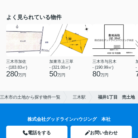
よく見られている物件
三木市加佐
加東市上三草
三木市与呂木
- (183.83㎡)
- (321.00㎡)
- (190.99㎡)
-
280
50
80
万円
万円
万円
三木市の土地から探す物件一覧
三木駅
福井1丁目 売土地
株式会社グッドラインハウジング 本社
電話をする
お問い合わせ