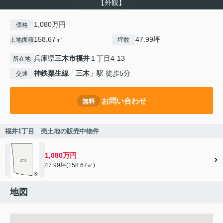
【外観】
1,080万円
価格
158.67㎡
47.99坪
土地面積
坪数
兵庫県
三木市
福井
１丁目4-13
所在地
神鉄粟生線
「
三木
」駅 徒歩5分
交通
お問い合わせ
無料
福井1丁目 売土地の販売中物件
1,080万円
47.99坪(158.67㎡)
地図