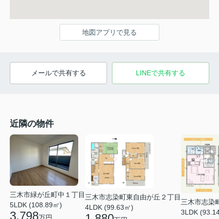
地図アプリで見る
メールで共有する
LINEで共有する
近隣の物件
三木市緑が丘町中１丁目
三木市志染町東自由が丘２丁目
三木市志染
5LDK (108.89㎡)
4LDK (99.63㎡)
3LDK (93.1
3,798
1,880
万円