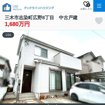
0
お気に入り
三木市志染町広野8丁目 中古戸建
1,680万円
1
/
34