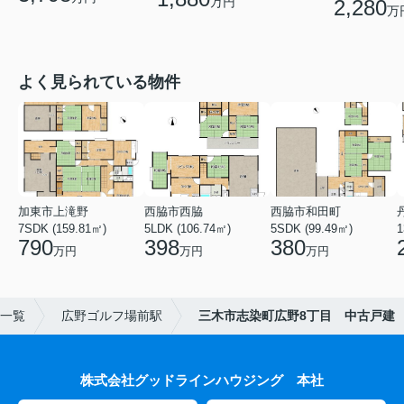
万円
2,280
万
よく見られている物件
加東市上滝野
西脇市西脇
西脇市和田町
7SDK (159.81㎡)
5LDK (106.74㎡)
5SDK (99.49㎡)
1
790
398
380
万円
万円
万円
一覧
広野ゴルフ場前駅
三木市志染町広野8丁目 中古戸建
株式会社グッドラインハウジング 本社