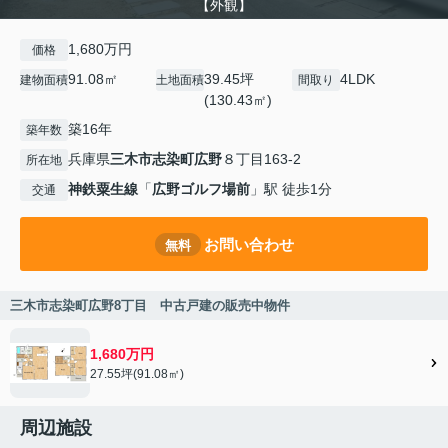
【外観】
1,680万円
価格
91.08㎡
39.45坪
4LDK
建物面積
土地面積
間取り
(130.43㎡)
築16年
築年数
兵庫県
三木市
志染町広野
８丁目163-2
所在地
神鉄粟生線
「
広野ゴルフ場前
」駅 徒歩1分
交通
お問い合わせ
無料
三木市志染町広野8丁目 中古戸建の販売中物件
1,680万円
27.55坪(91.08㎡)
周辺施設