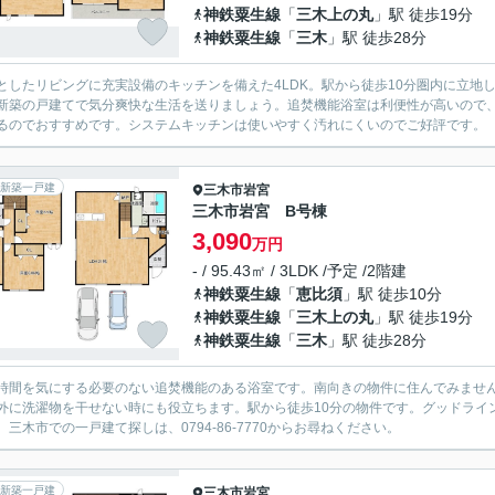
神鉄粟生線
「
三木上の丸
」駅 徒歩19分
神鉄粟生線
「
三木
」駅 徒歩28分
としたリビングに充実設備のキッチンを備えた4LDK。駅から徒歩10分圏内に立地
新築の戸建てで気分爽快な生活を送りましょう。追焚機能浴室は利便性が高いので
るのでおすすめです。システムキッチンは使いやすく汚れにくいのでご好評です。
新築一戸建
三木市
岩宮
三木市岩宮 B号棟
3,090
万円
- / 95.43㎡ / 3LDK /予定 /2階建
神鉄粟生線
「
恵比須
」駅 徒歩10分
神鉄粟生線
「
三木上の丸
」駅 徒歩19分
神鉄粟生線
「
三木
」駅 徒歩28分
時間を気にする必要のない追焚機能のある浴室です。南向きの物件に住んでみませ
外に洗濯物を干せない時にも役立ちます。駅から徒歩10分の物件です。グッドライ
。三木市での一戸建て探しは、0794-86-7770からお尋ねください。
新築一戸建
三木市
岩宮