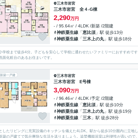
三木市
岩宮
三木市岩宮 全４-G棟
2,290
万円
- / 95.64㎡ / 4LDK /新築 /2階建
神鉄粟生線
「
恵比須
」駅 徒歩13分
神鉄粟生線
「
三木上の丸
」駅 徒歩18分
小学校まで徒歩4分。子どもを安心して学校に通わせたいファミリーにおすすめで
洗面化粧台のあるお住まいです。
新築一戸建
三木市
岩宮
三木市岩宮 E号棟
3,090
万円
- / 96.46㎡ / 4LDK /予定 /2階建
神鉄粟生線
「
恵比須
」駅 徒歩10分
神鉄粟生線
「
三木上の丸
」駅 徒歩19分
神鉄粟生線
「
三木
」駅 徒歩28分
としたリビングに充実設備のキッチンを備えた4LDK。駅から徒歩10分圏内に立地
新築の戸建てで気分爽快な生活を送りましょう。追焚機能浴室は利便性が高いので