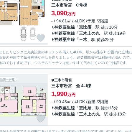
三木市岩宮 C号棟
3,090
万円
- / 94.81㎡ / 4LDK /予定 /2階建
神鉄粟生線
「
恵比須
」駅 徒歩10分
神鉄粟生線
「
三木上の丸
」駅 徒歩19分
神鉄粟生線
「
三木
」駅 徒歩28分
としたリビングに充実設備のキッチンを備えた4LDK。駅から徒歩10分圏内に立地
新築の戸建てで気分爽快な生活を送りましょう。追焚機能浴室は利便性が高いので
るのでおすすめです。システムキッチンは使いやすく汚れにくいのでご好評です。
新築一戸建
三木市
岩宮
三木市岩宮 全４-I棟
1,990
万円
- / 90.46㎡ / 4LDK /新築 /2階建
神鉄粟生線
「
恵比須
」駅 徒歩13分
神鉄粟生線
「
三木上の丸
」駅 徒歩18分
校が十分通学できる範囲にあります♪三木小学校が徒歩4分です♪使いやすくおしゃ