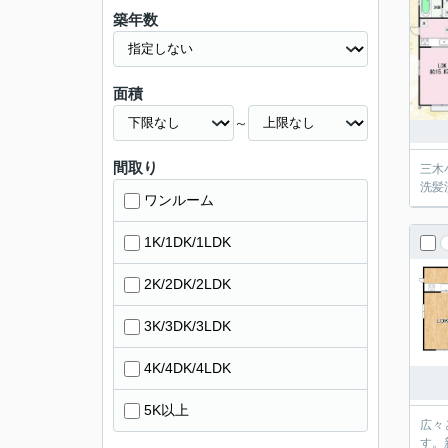
築年数
面積
～
間取り
三木
洗髪
ワンルーム
1K/1DK/1LDK
2K/2DK/2LDK
3K/3DK/3LDK
4K/4DK/4LDK
5K以上
広々
す。