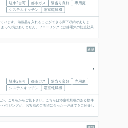
駐車2台可
都市ガス
陽当り良好
専用庭
システムキッチン
浴室乾燥機
しています。備蓄品を入れることができる床下収納がありま
、あって損はありません。フローリングには静電気の防止効果
新築
駐車2台可
都市ガス
陽当り良好
専用庭
システムキッチン
浴室乾燥機
んか。こちらからご覧下さい。こちらは浴室乾燥機のある物件
ンハウジングが、お客様のご希望に合った一戸建てをご紹介し
新築