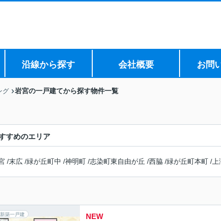
沿線から探す
会社概要
お問
岩宮の一戸建てから探す物件一覧
ング
すすめのエリア
宮
/
末広
/
緑が丘町中
/
神明町
/
志染町東自由が丘
/
西脇
/
緑が丘町本町
/
上
新築一戸建
NEW