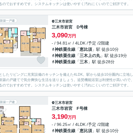
るのでおすすめです。システムキッチンは使いやすく汚れにくいのでご好評です。
新築一戸建
三木市
岩宮
三木市岩宮 D号棟
3,090
万円
- / 94.81㎡ / 4LDK /予定 /2階建
神鉄粟生線
「
恵比須
」駅 徒歩10分
神鉄粟生線
「
三木上の丸
」駅 徒歩19分
神鉄粟生線
「
三木
」駅 徒歩28分
としたリビングに充実設備のキッチンを備えた4LDK。駅から徒歩10分圏内に立地
新築の戸建てで気分爽快な生活を送りましょう。追焚機能浴室は利便性が高いので
るのでおすすめです。システムキッチンは使いやすく汚れにくいのでご好評です。
新築一戸建
三木市
岩宮
三木市岩宮 F号棟
3,190
万円
- / 96.25㎡ / 4LDK /予定 /2階建
神鉄粟生線
「
恵比須
」駅 徒歩10分