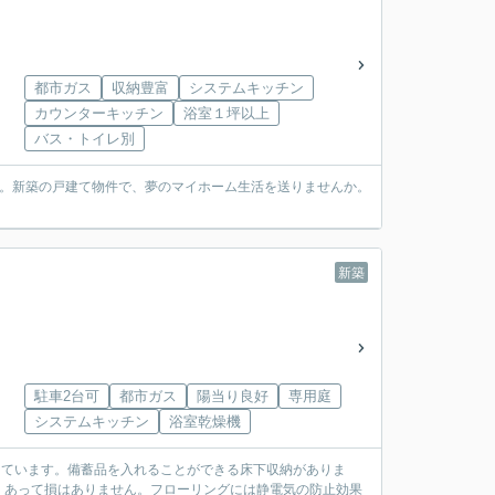
都市ガス
収納豊富
システムキッチン
カウンターキッチン
浴室１坪以上
バス・トイレ別
す。新築の戸建て物件で、夢のマイホーム生活を送りませんか。
新築
駐車2台可
都市ガス
陽当り良好
専用庭
システムキッチン
浴室乾燥機
しています。備蓄品を入れることができる床下収納がありま
、あって損はありません。フローリングには静電気の防止効果