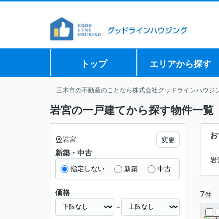
トップ
エリアから探す
｜三木市の不動産のことなら株式会社グッドラインハウジ
岩宮の一戸建てから探す物件一覧
お
岩宮
変更
新築・中古
岩
指定しない
新築
中古
価格
7
件
～