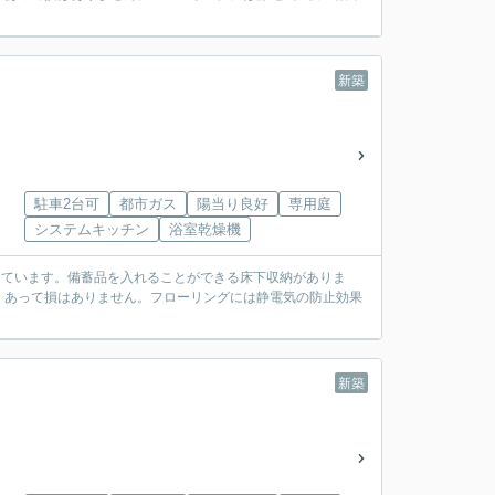
新築
駐車2台可
都市ガス
陽当り良好
専用庭
システムキッチン
浴室乾燥機
しています。備蓄品を入れることができる床下収納がありま
、あって損はありません。フローリングには静電気の防止効果
新築