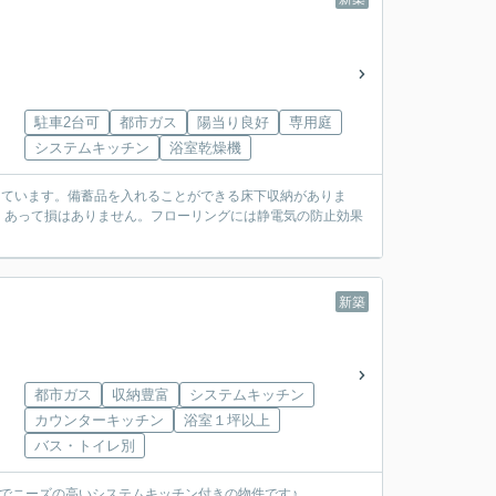
駐車2台可
都市ガス
陽当り良好
専用庭
システムキッチン
浴室乾燥機
しています。備蓄品を入れることができる床下収納がありま
、あって損はありません。フローリングには静電気の防止効果
新築
都市ガス
収納豊富
システムキッチン
カウンターキッチン
浴室１坪以上
バス・トイレ別
れでニーズの高いシステムキッチン付きの物件です♪