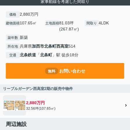
家事動線を考慮した間取り
2,880万円
価格
107.65㎡
81.03坪
4LDK
建物面積
土地面積
間取り
(267.87㎡)
新築
築年数
兵庫県
加西市
北条町西高室
514
所在地
北条鉄道
「
北条町
」駅 徒歩18分
交通
お問い合わせ
無料
リーブルガーデン西高室2期の販売中物件
2,880万円
32.56坪(107.65㎡)
周辺施設