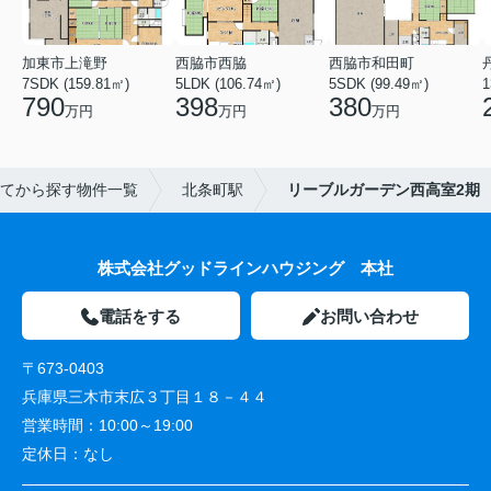
加東市上滝野
西脇市西脇
西脇市和田町
7SDK (159.81㎡)
5LDK (106.74㎡)
5SDK (99.49㎡)
1
790
398
380
万円
万円
万円
てから探す物件一覧
北条町駅
リーブルガーデン西高室2期
株式会社グッドラインハウジング 本社
電話をする
お問い合わせ
〒673-0403
兵庫県三木市末広３丁目１８－４４
営業時間：
10:00～19:00
定休日：
なし