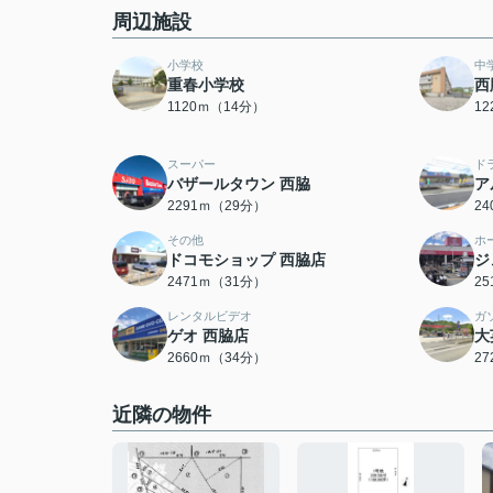
周辺施設
小学校
中
重春小学校
西
1120ｍ（14分）
1
スーパー
ド
バザールタウン 西脇
ア
2291ｍ（29分）
2
その他
ホ
ドコモショップ 西脇店
ジ
2471ｍ（31分）
2
レンタルビデオ
ガ
ゲオ 西脇店
大
2660ｍ（34分）
2
近隣の物件