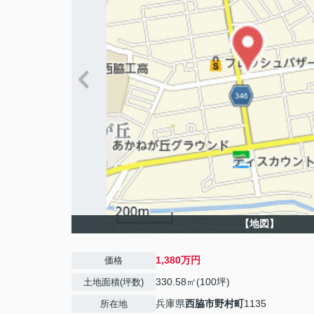
【地図】
1,380万円
価格
330.58㎡(100坪)
土地面積(坪数)
兵庫県
西脇市
野村町
1135
所在地