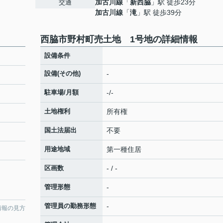
加古川線
「
新西脇
」駅 徒歩23分
交通
加古川線
「
滝
」駅 徒歩39分
西脇市野村町売土地 1号地の詳細情報
設備条件
設備(その他)
-
駐車場/月額
-/-
土地権利
所有権
国土法届出
不要
用途地域
第一種住居
区画数
- / -
管理形態
-
管理員の勤務形態
-
情報の見方