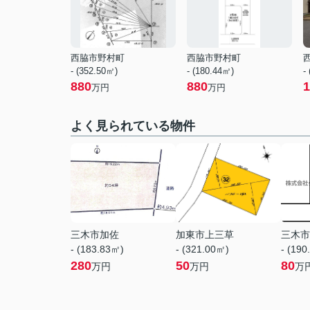
西脇市野村町
西脇市野村町
- (352.50㎡)
- (180.44㎡)
-
880
880
1
万円
万円
よく見られている物件
三木市加佐
加東市上三草
三木市
- (183.83㎡)
- (321.00㎡)
- (190
280
50
80
万円
万円
万