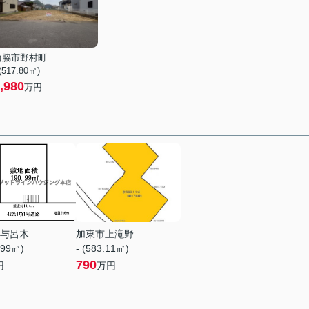
西脇市野村町
 (517.80㎡)
,980
万円
与呂木
加東市上滝野
.99㎡)
- (583.11㎡)
790
円
万円