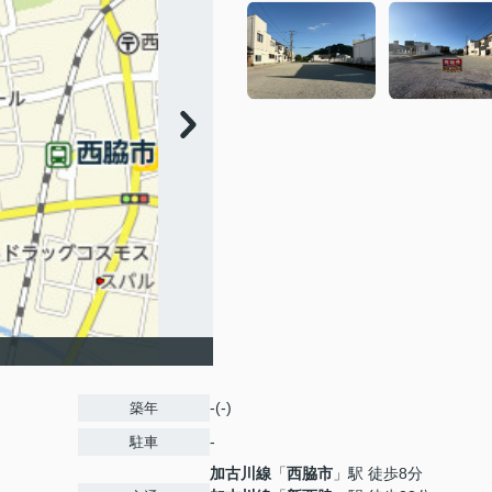
-(-)
築年
-
駐車
加古川線
「
西脇市
」駅 徒歩8分