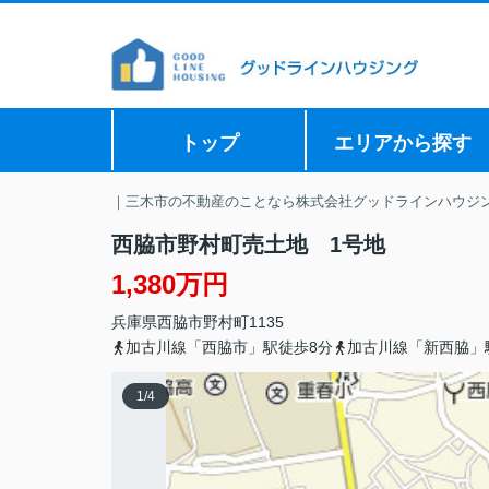
トップ
エリアから探す
｜三木市の不動産のことなら株式会社グッドラインハウジ
西脇市野村町売土地 1号地
1,380万円
兵庫県
西脇市
野村町
1135
加古川線「西脇市」駅徒歩8分
加古川線「新西脇」
1
/
4