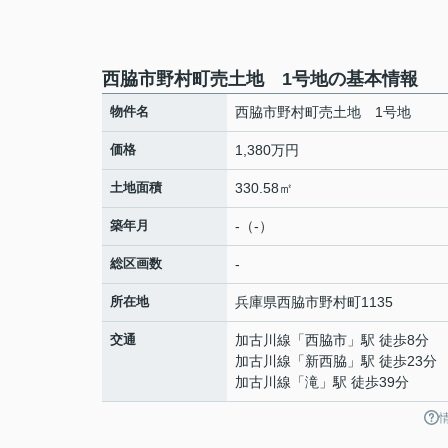
西脇市野村町売土地 1号地の基本情報
物件名
西脇市野村町売土地 1号地
価格
1,380万円
土地面積
330.58㎡
築年月
-（-）
総区画数
-
所在地
兵庫県
西脇市
野村町
1135
交通
加古川線
「
西脇市
」駅 徒歩8分
加古川線
「
新西脇
」駅 徒歩23分
加古川線
「
滝
」駅 徒歩39分