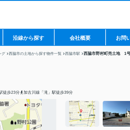
沿線から探す
会社概要
お問
西脇市野村町売土地 1
ング
西脇市の土地から探す物件一覧
西脇市駅
駅徒歩23分
加古川線「滝」駅徒歩39分