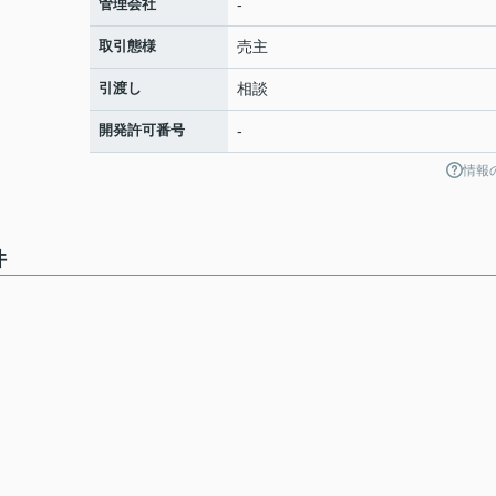
管理会社
-
取引態様
売主
引渡し
相談
開発許可番号
-
情報
件