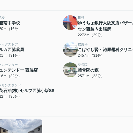
学校
銀行
脇南中学校
ゆうちょ銀行大阪支店バザー
220ｍ（16分）
ウン西脇内出張所
2272ｍ（29分）
ラッグストア
皮膚科
ルカ西脇薬局
こばやし腎・泌尿器科クリニ
401ｍ（31分）
2457ｍ（31分）
ームセンター
整骨院
ュンテンドー 西脇店
接骨院の森
516ｍ（32分）
2571ｍ（33分）
ソリンスタンド
英石油(株) セルフ西脇小坂SS
722ｍ（35分）