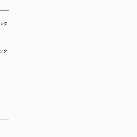
ルタ
ック