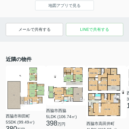
地図アプリで見る
メールで共有する
LINEで共有する
近隣の物件
3
西脇市西脇
西脇市和田町
5LDK (106.74㎡)
398
5SDK (99.49㎡)
西脇市高田井町
万円
380