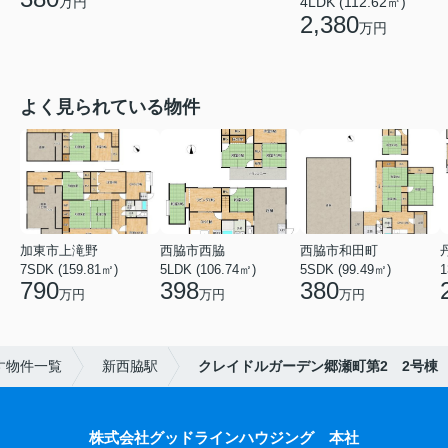
4LDK (112.62㎡)
万円
2,380
万円
よく見られている物件
加東市上滝野
西脇市西脇
西脇市和田町
7SDK (159.81㎡)
5LDK (106.74㎡)
5SDK (99.49㎡)
1
790
398
380
万円
万円
万円
す物件一覧
新西脇駅
クレイドルガーデン郷瀬町第2 2号棟
株式会社グッドラインハウジング 本社