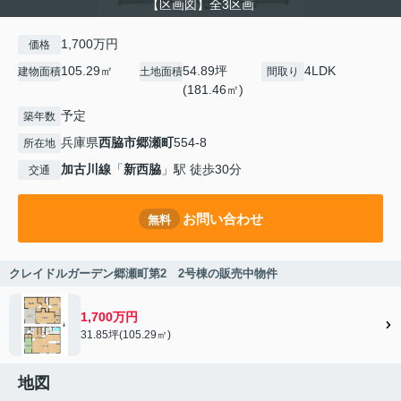
【区画図】全3区画
1,700万円
価格
105.29㎡
54.89坪
4LDK
建物面積
土地面積
間取り
(181.46㎡)
予定
築年数
兵庫県
西脇市
郷瀬町
554-8
所在地
加古川線
「
新西脇
」駅 徒歩30分
交通
お問い合わせ
無料
クレイドルガーデン郷瀬町第2 2号棟の販売中物件
1,700万円
31.85坪(105.29㎡)
地図